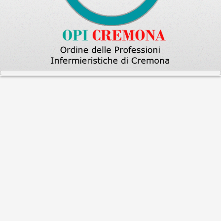
Home
Libera Professione
ENPAPI
ATTIVAZIONE FUNZIONE ISCRIZIONI ONLINE
ATTIVAZIONE FUNZIONE
ISCRIZIONI ONLINE
La nuova funzione – avviata il 5 maggio 2025 –
sostituisce completamente la precedente procedura
che prevedeva l’invio tramite PEC di un modulo cartaceo,
compilato manualmente.