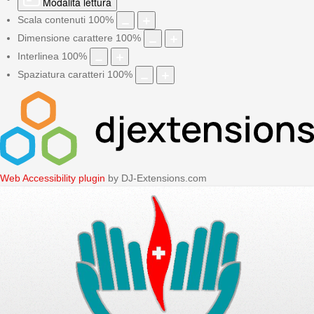
Modalità lettura
Scala contenuti
100
%
Dimensione carattere
100
%
Interlinea
100
%
Spaziatura caratteri
100
%
Web Accessibility plugin
by DJ-Extensions.com