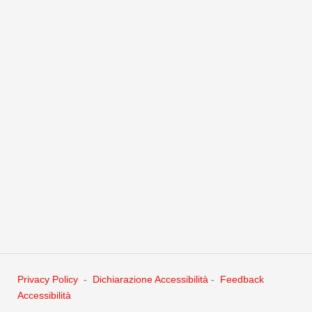
Informazioni sul contatto
SEGRETERIA
VIA PALESTRO 66
CREMONA
26100
Diretto: 0372 535417 - Centralino A.P. 0372 535411
0372 535431
- PEC: cremona@cert.ordine-opi.it
Altre informazioni: Orari della Segreteria
Privacy Policy
ORARI DELLA SEGRETERIA
Privacy Policy
-
Dichiarazione Accessibilità
-
Feedback
Lunedì, Martedì, Mercoledì, Giovedì, Venerdi:
Accessibilità
dalle 8:30 alle 12:30 (accesso al pubblico solo