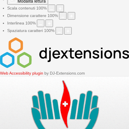
Modalità lettura
Scala contenuti
100
%
Dimensione carattere
100
%
Interlinea
100
%
Spaziatura caratteri
100
%
Web Accessibility plugin
by DJ-Extensions.com