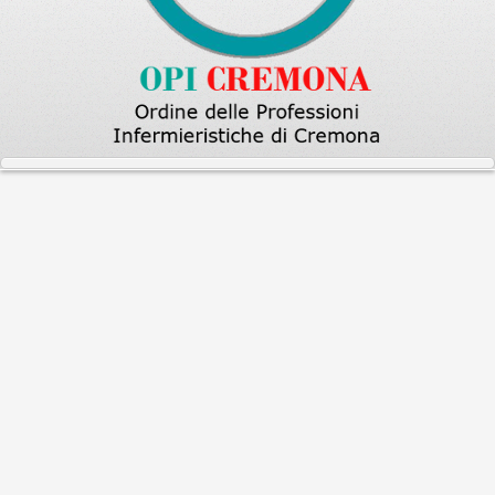
Home
Notizie dall'Ordine
Ciabattando nel 1903 e dintorni
Ciabattando nel 1903 e dintorni
Si pubblica uno scritto di De Biasi con oggetto
"
Ciabattando nel 1903 e dintorni - UN'occhiata
sorniona sul vivere da infermiere, e non, a Cremona con un
flash su colleghi, come dire, atipici
".
Scarica allegato