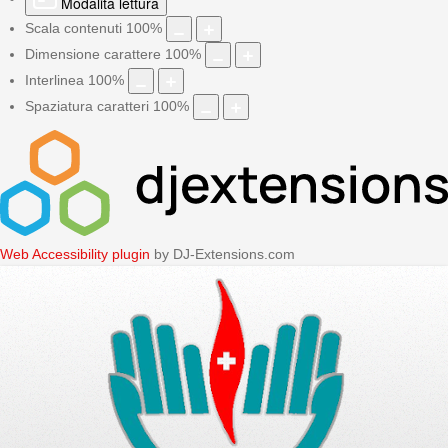
Modalità lettura
Scala contenuti
100
%
Dimensione carattere
100
%
Interlinea
100
%
Spaziatura caratteri
100
%
Web Accessibility plugin
by DJ-Extensions.com