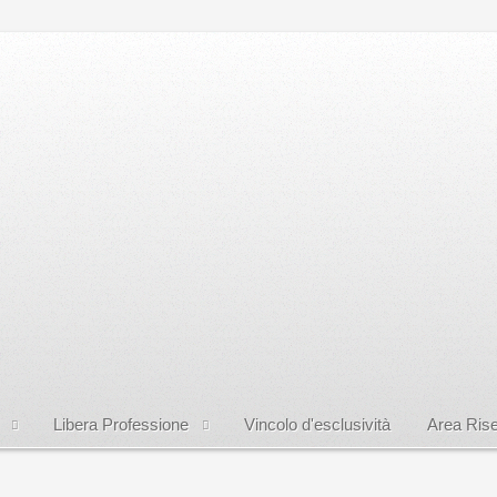
Libera Professione
Vincolo d'esclusività
Area Rise
 pelvico