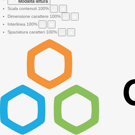
Modalità lettura
Scala contenuti
100
%
Dimensione carattere
100
%
Interlinea
100
%
Spaziatura caratteri
100
%