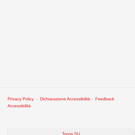
trovato i tempi giusti e certi per essere sicuri che non succeda
un’episodio incontrollato. E’ possibile che modificando l’apporto
di liquidi o la stagione vada aggiustato il suo schemino, ma con
un po’ d’attenzione sono certa che la sua situazione possa
migliorare notevolmente.
Dr. Magistrale in Scienze Infermieristiche ed Ostetriche
Maria Grazia Bensi
Privacy Policy
-
Dichiarazione Accessibilità
-
Feedback
Accessibilità
Torna SU