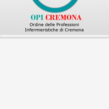
Home
Sono un infermiera la posso aiutare
Incontinenza da urgenza
Incontinenza da urgenza
LA MALATTIA COMPLICA LA VITA ..
Sono una infermiera la posso aiutare.
Rubrica a cura della
Dott.ssa Magistrale in Scienze Infermieristiche e
Osteriche Maria Grazia Bensi