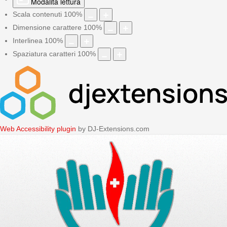
Modalità lettura
Scala contenuti
100
%
Dimensione carattere
100
%
Interlinea
100
%
Spaziatura caratteri
100
%
Web Accessibility plugin
by DJ-Extensions.com