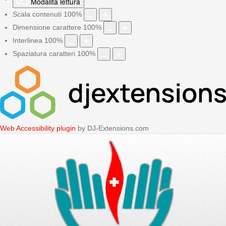
Modalità lettura
Scala contenuti
100
%
Dimensione carattere
100
%
Interlinea
100
%
Spaziatura caratteri
100
%
Web Accessibility plugin
by DJ-Extensions.com