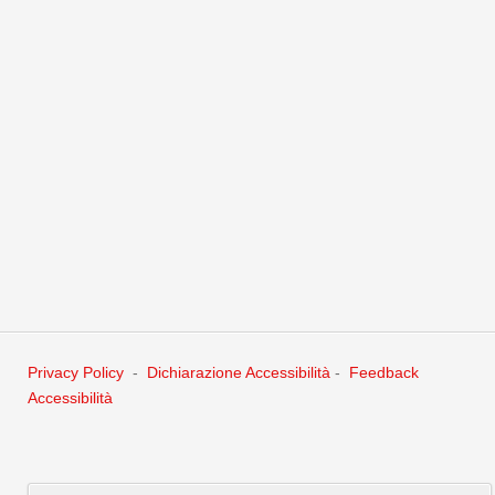
giorno di
SABATO 1° MARZO 2025 alle ore 9:30
SABATO 8 MARZO 2025 alle ore
9:30
Scarica il documento di convocazione con modulo di
delega
__________________________________________
Privacy Policy
-
Dichiarazione Accessibilità
-
Feedback
Accessibilità