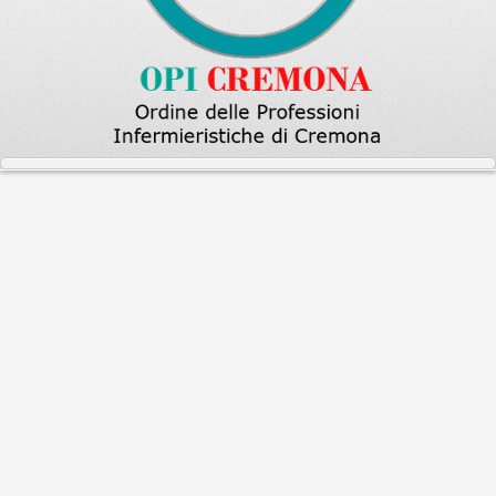
Home
ASSEMBLEE
Assemblea generale ordinaria degli iscritti all’Ordine - 2025
Assemblea generale ordinaria
degli iscritti all’Ordine - 2025
AGGIORNAMENTO
L'Assemblea si terrà in seconda
convocazione sempre presso la sede in Via
Palestro 66 – 26100 Cremona in presenza per il