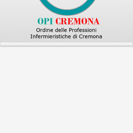
Home
Sono un infermiera la posso aiutare
Stipsi
Mi rendo conto che non posso continuare così, ma
ho già provato tutti i prodotti sul mercato e
nessuno mi da la regolarità che mi serve, così ne sfrutto solo
l’effetto purgante. Può aiutarmi con
qualche prodigiosa novità?
I farmaci non possono fare di più di quanto non facciano, ma
Lei può fare meglio. Tenga conto che