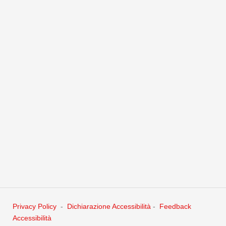
d’animo. Tenga conto che se in questo
periodo di rieducazione del suo intestino non dovesse
scaricarsi per più di tre giorni può aiutarsi con
un lassativo, ma le sconsiglio di prenderlo in dosi purgative
perché ciò irriterebbe l’intestino
disturbando eccessivamente l’equilibrio che stiamo cercando
di ristabilire
Cordiali saluti
Dott.ssa Magistrale in Scienze Infermieristiche ed Ostetriche
Maria Grazia Bensi
Privacy Policy
-
Dichiarazione Accessibilità
-
Feedback
Accessibilità