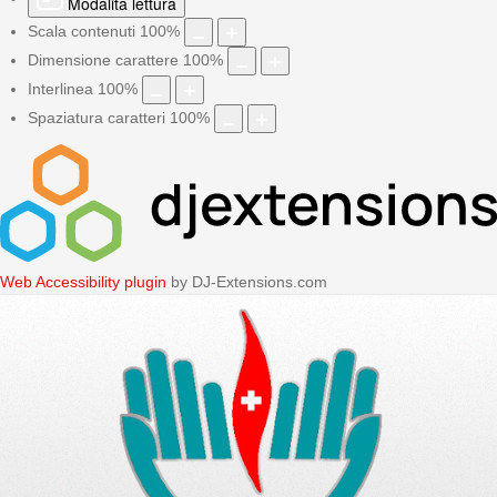
Modalità lettura
Scala contenuti
100
%
Dimensione carattere
100
%
Interlinea
100
%
Spaziatura caratteri
100
%
Web Accessibility plugin
by DJ-Extensions.com